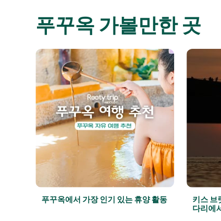
푸꾸옥 가볼만한 곳
– 한
푸꾸옥에서 가장 인기 있는 휴양 활동
키스 브
다리에서