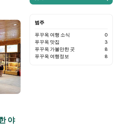
범주
푸꾸옥 여행 소식
0
푸꾸옥 맛집
3
푸꾸옥 가볼만한 곳
8
푸꾸옥 여행정보
8
한 야