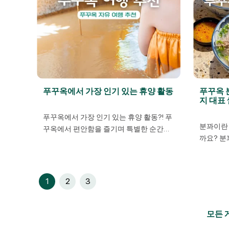
푸꾸옥에서 가장 인기 있는 휴양 활동
푸꾸옥 분
지 대표
푸꾸옥에서 가장 인기 있는 휴양 활동?! 푸
분꽈이란 
꾸옥에서 편안함을 즐기며 특별한 순간을
까요? 분
만들어 보세요! 바쁜 일상에서 벗어나 완벽
는 푸꾸옥
한 휴양지를 찾고 있다면, 푸꾸옥은 최고의
이 음식은
선택입니다.​ 아름다운 해변뿐만 아니라 푸
물, 그리
꾸옥은 다양한 활동을 통해 힐링과 탐험,
1
2
3
다. ‘풀 
그리고 색다른 경험을 선사합니다.​ 지금 푸
새우어묵,
꾸옥 루티트립과 함께 푸꾸옥 여행 추천 활
기까지 포
동들을 알아보세요! ​ 1. 푸꾸옥 마사지 머드
모든 
하루에 만
온천 | 완벽한 휴식 경험 푸꾸옥 […]