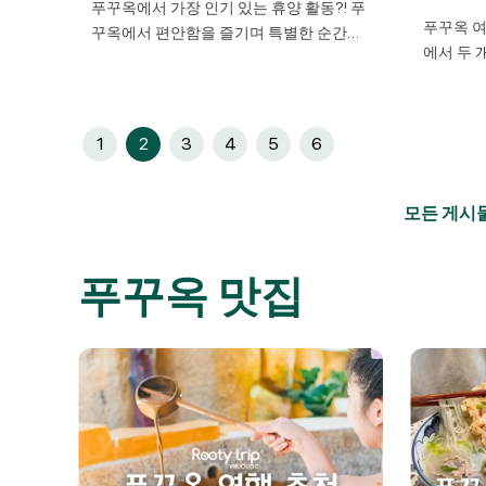
푸꾸옥에서 가장 인기 있는 휴양 활동?! 푸
을 찾
푸꾸옥 
꾸옥에서 편안함을 즐기며 특별한 순간을
에서 두 
만들어 보세요! 바쁜 일상에서 벗어나 완벽
니다. 한
바다 위에
한 휴양지를 찾고 있다면, 푸꾸옥은 최고의
준의
가요? 그
선택입니다.​ 아름다운 해변뿐만 아니라 푸
불, 그
(Kiss 
꾸옥은 다양한 활동을 통해 힐링과 탐험,
1
2
3
4
5
6
 “바
혼(Cầu 
그리고 색다른 경험을 선사합니다.​ 지금 푸
 분수
이 독특한
꾸옥 루티트립과 함께 푸꾸옥 여행 추천 활
 보신
틱한 명소
동들을 알아보세요! ​ 1. 푸꾸옥 마사지 머드
모든 게시
 그와
인기를 얻
온천 | 완벽한 휴식 경험 푸꾸옥 […]
신혼여행
놓을 […]
푸꾸옥 맛집