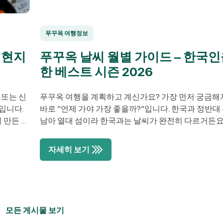
푸꾸옥 여행정보
 현지
푸꾸옥 날씨 월별 가이드 – 한국인
한 베스트 시즌 2026
 또는 신
푸꾸옥 여행을 계획하고 계신가요? 가장 먼저 궁금해
입니다.
바로 “언제 가야 가장 좋을까?“입니다. 한국과 정반대
 만든 쌀
남아 열대 섬이라 한국과는 날씨가 완전히 다르거든요
 살, 새
추운 겨울이면 푸꾸옥은 따뜻한 여름이고, 한국이 봄
수 있습니
푸꾸옥은 우기일 수 있어요. 특히 한국분들이 자주 찾
자세히 보기
주인이 쌀
설날, 봄 휴가, 여름 휴가, 추석 연휴, 겨울 휴가에 푸
어떻게 되는지 정확히 알고 […]
모든 게시물 보기