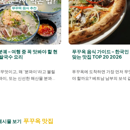
궤 – 여행 중 꼭 맛봐야 할 현
푸꾸옥 음식 가이드 – 한국인
 쌀국수 요리
맞는 맛집 TOP 20 2026
무엇이고, 왜 ‘분꽈이’라고 불릴
푸꾸옥에 도착하면 가장 먼저 무
꽈이, 또는 신선한 해산물 분꽈이
야 할까요? 베트남 남부의 보석 같
을 대표하는 음식 중 하나입니다.
꾸옥은 새하얀 해변뿐만 아니라 
 신선한 해산물과 깊고 진한 국
산물과 독특한 현지 요리로도 유
고 당일 만든 쌀국수로 만들어집니
한국에서 먹어본 적 없는 신선한
토핑’ 분꽈이 한 그릇에는 생선 살,
여행객들이 정말 놀라곤 해요. 
 삶은 오징어, 청어, 심지어 소고
옥에는 정말 많은 식당과 음식이
함될 수 있습니다. 쌀국수 면은
디서 무엇을 먹어야 할지 막막하
푸꾸옥 맛집
게시물 보기
들어지며, 손님이 오면 가게 주인
“이왕 푸꾸옥까지 왔는데 한국에