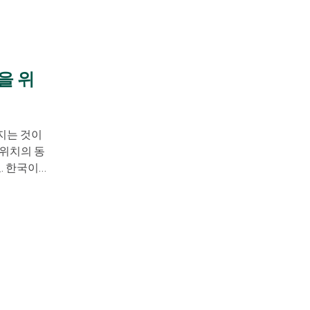
을 위
지는 것이
 위치의 동
. 한국이
/가을이면
는 시기인
꾸옥 날씨가