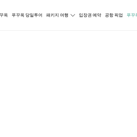
푸꾸옥
푸꾸옥 당일투어
패키지 여행
입장권 예약
공항 픽업
푸꾸