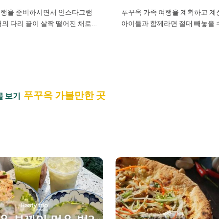
여행을 준비하시면서 인스타그램
푸꾸옥 가족 여행을 계획하고 계
개의 다리 끝이 살짝 떨어진 채로
아이들과 함께라면 절대 빼놓을 
 떠 있는 사진을 보신 적 있으신
소가 바로 **빈펄 사파리 푸꾸옥(Vi
곳이 바로 **키스 브릿지 푸꾸옥
Safari Phu Quoc)**입니다. 
Bridge)**입니다. 베트남에서는 꺼우
반야생 동물 보호 및 관리 공원으
Hôn), 즉 “키스의 다리”로 불리는
의 에버랜드 사파리월드와 비슷
 건축물은 푸꾸옥에서 가장 로맨
씬 더 큰 규모를 자랑해요. 380
로 한국인 여행객들 사이에서 큰
활한 부지에 190종, 4,200마리
푸꾸옥 가볼만한 곳
물 보기
고 있어요. 특히 커플 여행이나
살고 있고, 1,200종의 식물까지
을 계획하시는 분들께는 절대 빼
진정한 야생의 풍경을 느낄 수 있
특히 “사람을 […]