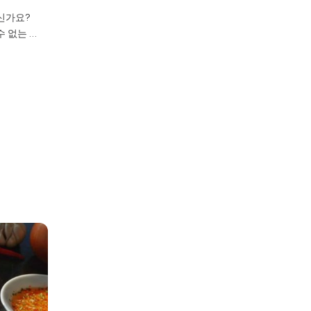
신가요?
푸꾸옥 여행을 계획하고 계신가요? 그렇
푸꾸옥
수 없는 명
다면 절대 놓치면 안 되는 명소가 하나 있
려한 
npearl
습니다. 바로 혼톰섬 케이블카입니다. 길이
가요?
베트남 최초의
7,899.9m로 기네스북에 등재된 세계 최장
(Gra
로, 한국
해상 케이블카에서 안톤 군도의 환상적인
북부에
하지만 훨
풍경을 한눈에 담을 수 있는 특별한 경험이
베네치
헥타르의 광
여러분을 기다리고 있습니다. 푸른 바다 위
야시장
의 동물이
를 미끄러지듯 날아가는 15분의 시간은 푸
트 단
 어우러져
꾸옥 여행의 백미라고 해도 과언이 아닙니
가 넘
습니다.
다. 이 글에서는 한국인 여행자가 꼭 알아
**”
야 […]
리고 
국인 [