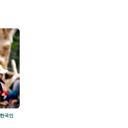
 한국인
혼톰섬 케이블카 가이드 – 푸꾸옥 세
그랜
계 최장 해상 케이블카
의 