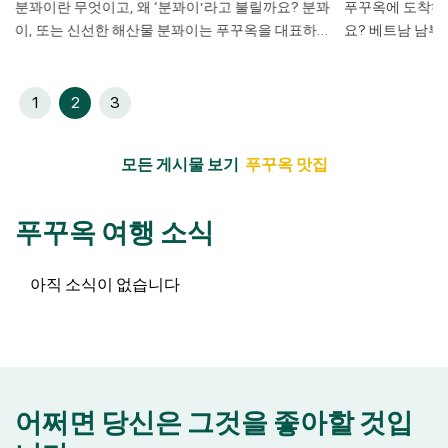
분꽈이란 무엇이고, 왜 ‘분꽈이’라고 불릴까요? 분꽈
푸꾸옥에 도착하면
쁜
이, 또는 신선한 해산물 분꽈이는 푸꾸옥을 대표하는
요? 베트남 남부
꾸
음식 중 하나입니다. 이 음식은 신선한 해산물과 깊고
변뿐만 아니라 
진한 국물, 그리고 당일 만든 쌀국수로 만들어집니다.
도 유명합니다. 
색
‘풀 토핑’ 분꽈이 한 그릇에는 생선 살, 새우어묵, 삶
한국 여행객들이 
1
2
3
함
은 오징어, 청어, 심지어 소고기까지 포함될 수 있습
는 정말 많은 식
옥
니다. 쌀국수 면은 하루에 만들어지며, 손님이 오면
어야 할지 막막하
모든 게시물 보기
푸꾸옥 맛집
가게 주인이 쌀국수를 면발을 만들고 끓는 […]
데 한국에서 먹을 
푸꾸옥 여행 소식
아직 소식이 없습니다
어쩌면 당신은 그것을 좋아할 것입