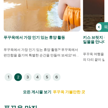
목
푸꾸옥에서 가장 인기 있는 휴양 활동
키스 브릿지 푸
일몰을 만나다
푸꾸옥에서 가장 인기 있는 휴양 활동?! 푸꾸옥에서
푸꾸옥 여행을 
편안함을 즐기며 특별한 순간을 만들어 보세요! 바쁜
의 다리 끝이 살짝
일상에서 벗어나 완벽한 휴양지를 찾고 있다면, 푸꾸
수
진을 보신 적 있
옥은 최고의 선택입니다.​ 아름다운 해변뿐만 아니라
지 푸꾸옥(Kiss 
푸꾸옥은 다양한 활동을 통해 힐링과 탐험, 그리고 색
혼(Cầu Hôn),
1
2
3
4
5
6
다른 경험을 선사합니다.​ 지금 푸꾸옥 루티트립과 함
건축물은 푸꾸옥
께 푸꾸옥 여행 추천 활동들을 알아보세요! ​ 1. 푸꾸옥
여행객들 사이에서
마사지 머드온천 | 완벽한 휴식 경험 푸꾸옥 […]
모든 게시물 보기
푸꾸옥 가볼만한 곳
여행이나 신혼여
놓을 […]