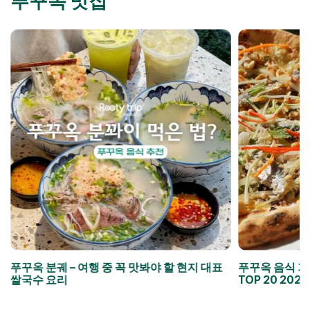
푸꾸옥 맛집
푸꾸옥 분궤 – 여행 중 꼭 맛봐야 할 현지 대표
푸꾸옥 음식 가
쌀국수 요리
TOP 20 2026