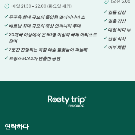
(오전 5:00 – 
매일 21:30 – 22:00 (화요일 제외)
일몰 감상
푸꾸옥 최대 규모의 몰입형 멀티미디어 쇼
일출 감상
베트남 최대 규모의 해상 인피니티 무대
대형 바다 낚
20개국 이상에서 온 60명 이상의 국제 아티스트
선상 식사
참여
어부 체험
7분간 진행되는 독점 예술 불꽃놀이 피날레
프랑스 ECA2가 연출한 공연
연락하다