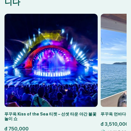
니다
푸꾸옥 Kiss of the Sea 티켓 – 선셋 타운 야간 불꽃
푸꾸옥 먼바다 대
놀이 쇼
đ
3,510,000
đ
750,000