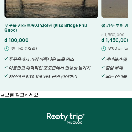
키스 브릿지 입장권 (Kiss Bridge Phu
섬 카누 투어 케이블카 및
)
đ
1,550,000
0,000
đ
1,450,000
나절 (1/2일)
8:00 am to 6:00 pm
옥에서 가장 아름다운 노을 명소
케이블카 및 워터파크
답고 매력적인 포토존에서 인생샷 남기기
점심 뷔페
적인 Kiss The Sea 공연 감상하기
모든 장비를 갖추고 
콤보를 참고하세요