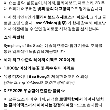
이 쇼는 음악, 불꽃놀이, 레이저, 플라이보드, 제트스키, 3D 무
대 효과가 어우러진
빛과 물의 대교향곡
으로 평가받습니다.
세계 챔피언 6인의
플라이보드 & 제트스키 퍼포머
, 그리고 글
로벌 조명 연출사
LaserVision(호주)
가 함께 참여해, 베트남
에서 이전에 볼 수 없던 경이로운 시각 경험을 선사합니다.
쇼의 특별함
Symphony of the Sea는 예술적 연출과 첨단 기술의 조화를
통해 압도적인 몰입감을 제공합니다:
세계 최고 수준의 레이저 이펙트 200여 개
1,000발 이상의 불꽃 및 특수 워터 이펙트
유명 디자이너
Bao Rong
이 제작한 퍼포먼스 의상
(감독 Zhang Yi-Miao와 협업한 경력 보유)
DIFF 2025 우승팀이 연출한 불꽃 쇼
이 모든 요소가 어우러져, 관객을
로맨틱함에서 에너지 넘치
는 클라이맥스까지 이어지는 감정의 여정
속으로 초대합니