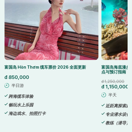
m 缆车票价 2026 全面更新
富国岛海底漫步（Sea Walker）门
点与预订指南
đ
1,250,000
đ
1,150,000
半天
近距离探索超过 250 种珍稀珊瑚
打卡
专业潜水设备
教练（潜导）随行陪同