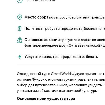
Место сбора
по запросу (бесплатный трансфер 
Политика
требуется предоплата, бесплатная 
Основные локации
прогулка на лодке по «ве
фонтанов, вечернее шоу «Суть вьетнамской к
Услуги
питание, трансфер, входные билеты
Однодневный тур в Grand World Фукуок приглашает 
острове Фукуок с его культурными, развлекатель
выбор для путешественников, желающих увидеть Gr
уникальными объектами вьетнамской культуры.
Основные преимущества тура