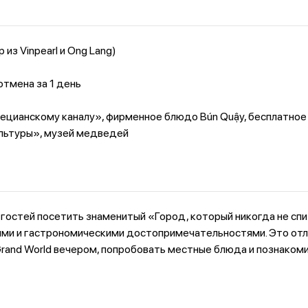
из Vinpearl и Ong Lang)
отмена за 1 день
нецианскому каналу», фирменное блюдо Bún Quậy, бесплатное
ультуры», музей медведей
гостей посетить знаменитый «Город, который никогда не спи
ными и гастрономическими достопримечательностями. Это от
and World вечером, попробовать местные блюда и познакоми