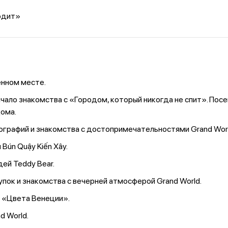
ходит»
енном месте.
ачало знакомства с «Городом, который никогда не спит». Пос
дома.
ографий и знакомства с достопримечательностями Grand Worl
ún Quậy Kiến Xây.
й Teddy Bear.
пок и знакомства с вечерней атмосферой Grand World.
 «Цвета Венеции».
d World.