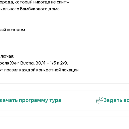
орода, который никогда не спит»
никального Бамбукового дома
фий вечером
включая:
оля Хунг Вương, 30/4 – 1/5 и 2/9.
т правил каждой конкретной локации.
качать программу тура
Задать в