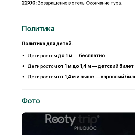
22:00:
Возвращение в отель. Окончание тура.
Политика
Политика для детей:
Дети ростом
до 1 м
—
бесплатно
Дети ростом
от 1 м до 1,4 м
—
детский билет
Дети ростом
от 1,4 м и выше
—
взрослый бил
Фото