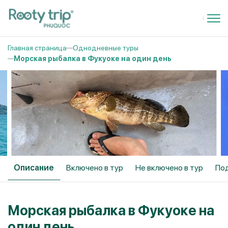
Главная страница
Однодневные туры
Морская рыбалка в Фукуоке на один день
Описание
Включено в тур
Не включено в тур
По
Морская рыбалка в Фукуоке на
один день