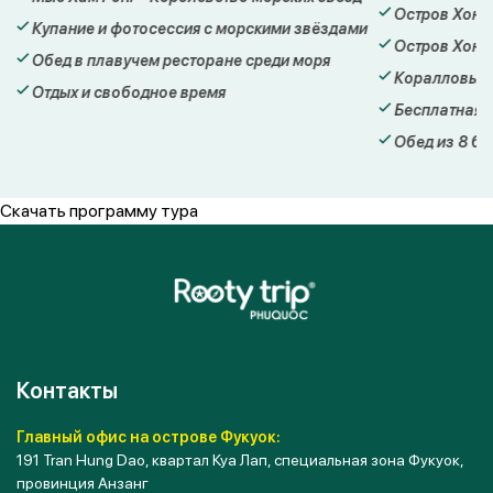
Остров Хон М
Купание и фотосессия с морскими звёздами
Остров Хон Г
Обед в плавучем ресторане среди моря
Коралловый 
Отдых и свободное время
Бесплатная 
Обед из 8 бл
Скачать программу тура
Контакты
Главный офис на острове Фукуок:
191 Tran Hung Dao, квартал Куа Лап, специальная зона Фукуок,
провинция Анзанг