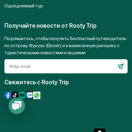
Однодневный тур
Получайте новости от Rooty Trip
Подпишитесь, чтобы получить
бесплатный путеводитель
по острову Фукуок (Ebook)
и
ежемесячную рассылку с
туристическими новостями и акциями
.
Оставьт
это
Свяжитесь с Rooty Trip
поле
пустым.
Contact
Us