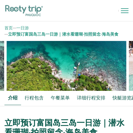
首页
一日游
立即预订富国岛三岛一日游｜潜水看珊瑚·拍照留念·海岛美食
介绍
行程包含
午餐菜单
详细行程安排
快艇游览
立即预订富国岛三岛一日游｜潜水
看珊瑚·拍照留念·海岛美食