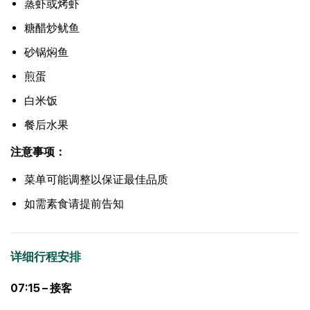
蒸虾或烤虾
糖醋炒鱿鱼
砂锅焖鱼
煎蛋
白米饭
餐后水果
注意事项：
菜单可能调整以保证最佳品质
如需素食请提前告知
详细行程安排
07:15 – 接客