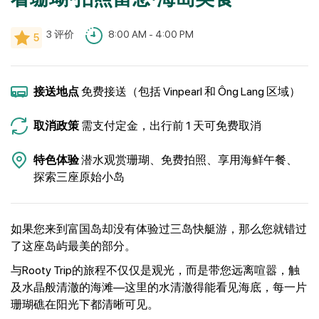
3
评价
8:00 AM - 4:00 PM
5
接送地点
免费接送（包括 Vinpearl 和 Ông Lang 区域）
取消政策
需支付定金，出行前 1 天可免费取消
特色体验
潜水观赏珊瑚、免费拍照、享用海鲜午餐、
探索三座原始小岛
如果您来到富国岛却没有体验过三岛快艇游，那么您就错过
了这座岛屿最美的部分。
与Rooty Trip的旅程不仅仅是观光，而是带您远离喧嚣，触
及水晶般清澈的海滩—这里的水清澈得能看见海底，每一片
珊瑚礁在阳光下都清晰可见。