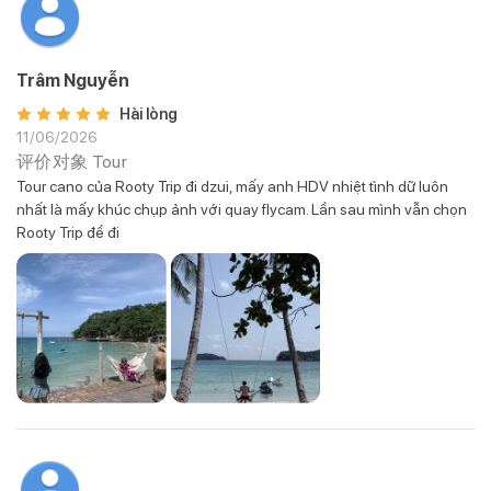
Trâm Nguyễn
Hài lòng
11/06/2026
评价对象
Tour
Tour cano của Rooty Trip đi dzui, mấy anh HDV nhiệt tình dữ luôn
nhất là mấy khúc chụp ảnh với quay flycam. Lần sau mình vẫn chọn
Rooty Trip để đi