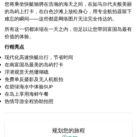
您将乘坐快艇驰骋在浩瀚的海天之间，在如马尔代夫般美丽
的岛屿上打卡，在白色沙滩上放松身心，用专业航拍器留下
难忘的瞬间——这些都是网络图片无法完全传达的。
所有这一切都浓缩在一天之内，但足以让您带回富国岛最有
价值的体验。
行程亮点
现代化高速快艇出行，节省时间
在南富国岛最美的岛屿打卡
浮潜观赏天然珊瑚礁
免费单反摄影及无人机航拍
在碧绿海水中体验SUP
在岛上享用海鲜午餐
热情导游全程协助拍照
规划您的旅程