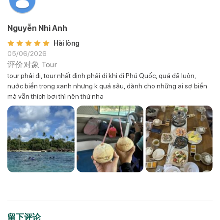
Nguyễn Nhi Anh
Hài lòng
05/06/2026
评价对象
Tour
tour phải đi, tour nhất định phải đi khi đi Phú Quốc, quá đã luôn,
nước biển trong xanh nhưng k quá sâu, dành cho những ai sợ biển
mà vẫn thích bơi thì nên thử nha
留下评论