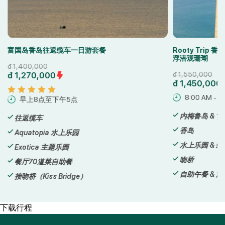
Rooty Trip 香岛快艇海岛游｜畅玩缆车·水上乐园·
富国岛 VinWo
浮潜观珊瑚
南
đ
1,550,000
đ
950,000
đ
1,450,000
一天
8:00 AM - 06:00 PM
体验高端娱乐
内梅鲁岛 & 甘基岛
沉浸于海王宫
香岛
欣赏价值百万
水上乐园 & 缆车
吻桥
自助午餐 & 浮潜观珊瑚
下载行程