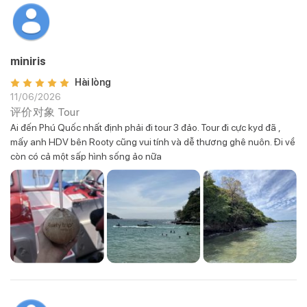
miniris
Hài lòng
11/06/2026
评价对象
Tour
Ai đến Phú Quốc nhất định phải đi tour 3 đảo. Tour đi cực kyd đã ,
mấy anh HDV bên Rooty cũng vui tính và dễ thương ghê nuôn. Đi về
còn có cả một sấp hình sống ảo nữa