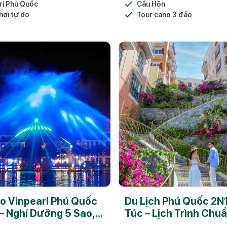
ri Phú Quốc
Cầu Hôn
hơi tự do
Tour cano 3 đảo
 Vinpearl Phú Quốc
Du Lịch Phú Quốc 2N
– Nghỉ Dưỡng 5 Sao,
Túc – Lịch Trình Chu
Bữa Trọn Gói