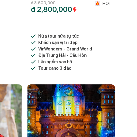
đ
3,600,000
HOT
đ
2,800,000
Nửa tour nửa tự túc
Khách sạn vị trí đẹp
VinWonders - Grand World
Địa Trung Hải - Cầu Hôn
Lặn ngắm san hô
Tour cano 3 đảo