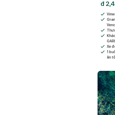
đ
2,4
Vinw
Gran
Venc
Thưở
Khá
GAR
Xe đó
1 buổ
ăn tố