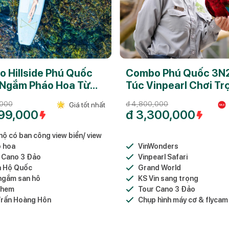
 Hillside Phú Quốc
Combo Phú Quốc 3N
Ngắm Pháo Hoa Từ
Túc Vinpearl Chơi Tr
Công
Trụ Vin
,000
đ
4,800,000
Giá tốt nhất
99,000
đ
3,300,000
hộ có ban công view biển/ view
 hoa
VinWonders
 Cano 3 Đảo
Vinpearl Safari
 Hộ Quốc
Grand World
ngắm san hô
KS Vin sang trọng
Khem
Tour Cano 3 Đảo
Trấn Hoàng Hôn
Chụp hình máy cơ & flycam