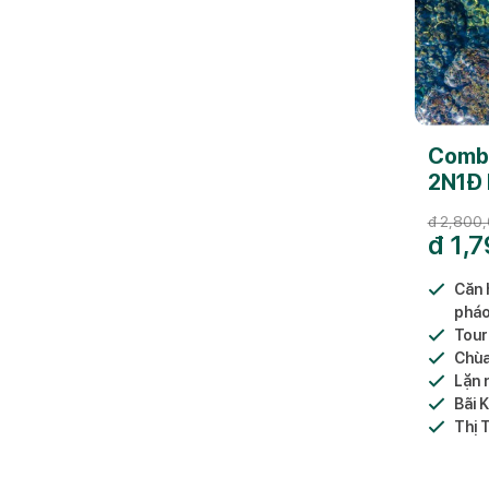
Combo
2N1Đ 
Ban 
đ
2,800
đ
1,7
Căn 
pháo
Tour
Chùa
Lặn 
Bãi 
Thị 