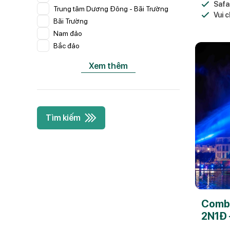
Safa
Trung tâm Dương Đông - Bãi Trường
Vui c
Bãi Trường
Nam đảo
Bắc đảo
Xem thêm
Tìm kiếm
Combo
2N1Đ 
Ăn 3 