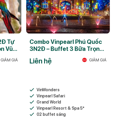
2Đ Tự
Combo Vinpearl Phú Quốc
ọn Vũ
3N2Đ – Buffet 3 Bữa Trọn
Gói 5★
Liên hệ
GIẢM GIÁ
GIẢM GIÁ
VinWonders
Vinpearl Safari
Grand World
Vinpearl Resort & Spa 5*
02 buffet sáng