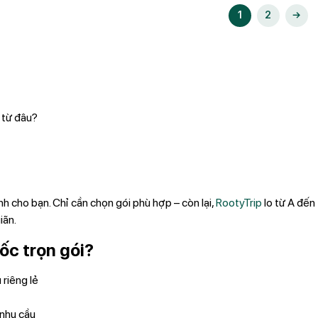
1
2
→
 từ đâu?
h cho bạn. Chỉ cần chọn gói phù hợp – còn lại,
RootyTrip
lo từ A đến 
iãn.
ốc trọn gói?
riêng lẻ
 nhu cầu