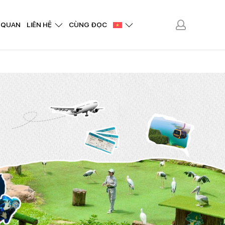
 QUAN
LIÊN HỆ
CÙNG ĐỌC