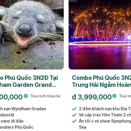
 Phú Quốc 3N2Đ Tại
Combo Phú Quốc 3N
ham Garden Grand
Trung Hải Ngắm Hoà
d 4★
00,000
đ
3,999,000
Tour mới mùa hè
Tour m
h sạn Wyndham Graden
2 đêm khách sạn khu Địa T
dworld
Vé cáp treo Hòn Thơm 2 ch
 cano đi đảo
Ăn tối + vé show Symphon
onders Phú Quốc
Sea