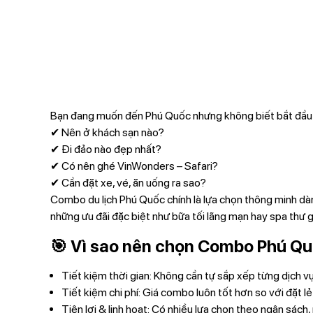
Bạn đang muốn đến Phú Quốc nhưng không biết bắt đầu
✔ Nên ở khách sạn nào?
✔ Đi đảo nào đẹp nhất?
✔ Có nên ghé VinWonders – Safari?
✔ Cần đặt xe, vé, ăn uống ra sao?
Combo du lịch Phú Quốc
chính là lựa chọn thông minh dàn
những ưu đãi đặc biệt như bữa tối lãng mạn hay spa thư g
🎯
Vì sao nên chọn Combo Phú Qu
Tiết kiệm thời gian:
Không cần tự sắp xếp từng dịch vụ 
Tiết kiệm chi phí:
Giá combo luôn tốt hơn so với đặt lẻ
Tiện lợi & linh hoạt:
Có nhiều lựa chọn theo ngân sách,