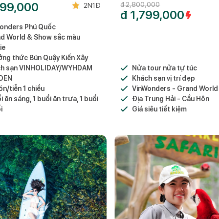
99,000
đ
2,800,000
2N1Đ
đ
1,799,000
onders Phú Quốc
d World & Show sắc màu
ie
ng thức Bún Quậy Kiến Xây
ch sạn VINHOLIDAY/WYHDAM
Nửa tour nửa tự túc
DEN
Khách sạn vị trí đẹp
n/tiễn 1 chiều
VinWonders - Grand World
i ăn sáng, 1 buổi ăn trưa, 1 buổi
Địa Trung Hải - Cầu Hôn
i
Giá siêu tiết kiệm