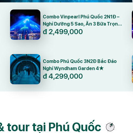
Combo Vinpearl Phú Quốc 2N1Đ –
Nghỉ Dưỡng 5 Sao, Ăn 3 Bữa Trọn
đ
2,499,000
Gói
Combo Phú Quốc 3N2Đ Bắc Đảo
Nghỉ Wyndham Garden 4★
đ
4,299,000
 tour tại Phú Quốc