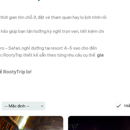
gian tìm chỗ ở, đặt vé tham quan hay lo lịch trình rối
 hảo giúp bạn tận hưởng kỳ nghỉ trọn vẹn, tiết kiệm chi
rs – Safari, nghỉ dưỡng tại resort 4–5 sao cho đến
c RootyTrip thiết kế sẵn theo từng nhu cầu cụ thể:
gia
 RootyTrip lo!
Hiể
-- Mặc định --