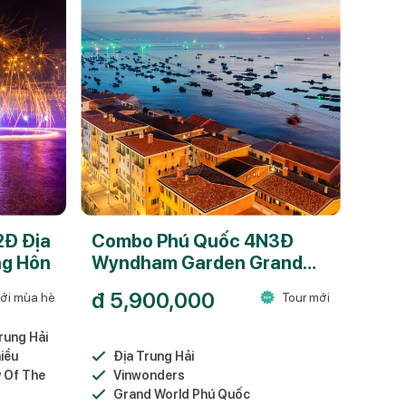
2Đ Địa
Combo Phú Quốc 4N3Đ
ng Hôn
Wyndham Garden Grand
World Giá Tốt
đ
5,900,000
ới mùa hè
Tour mới
rung Hải
iều
Địa Trung Hải
y Of The
Vinwonders
Grand World Phú Quốc