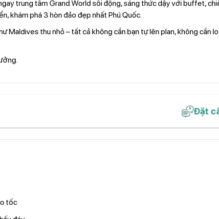
ngay trung tâm Grand World sôi động, sáng thức dậy với buffet, chi
biển, khám phá 3 hòn đảo đẹp nhất Phú Quốc.
hư Maldives thu nhỏ – tất cả không cần bạn tự lên plan, không cần lo
hưởng.
Đặt c
o tốc