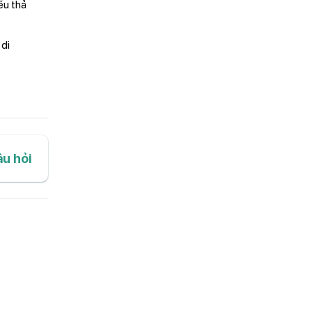
ều thả
 di
âu hỏi