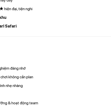
thấy đáy
4★
hiện đại, tiện nghi
 khu
rl Safari
 nghiệm đáng nhớ
 chơi không cần plan
trình nhẹ nhàng
ưỡng & hoạt động team