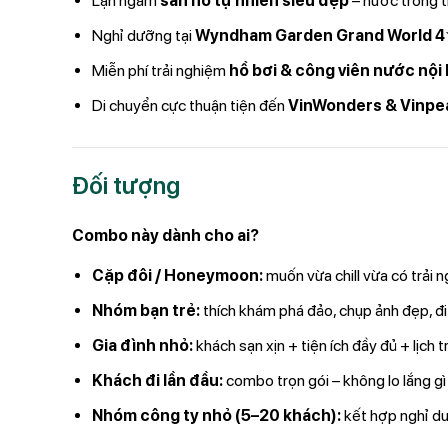
Lặn ngắm
san hô tự nhiên siêu đẹp
– nước trong 
Nghỉ dưỡng tại
Wyndham Garden Grand World 
Miễn phí trải nghiệm
hồ bơi & công viên nước nội
Di chuyển cực thuận tiện đến
VinWonders & Vinpea
Đối tượng
Combo này dành cho ai?
Cặp đôi / Honeymoon:
muốn vừa chill vừa có trải
Nhóm bạn trẻ:
thích khám phá đảo, chụp ảnh đẹp, đi
Gia đình nhỏ:
khách sạn xịn + tiện ích đầy đủ + lịch 
Khách đi lần đầu:
combo trọn gói – không lo lắng gì
Nhóm công ty nhỏ (5–20 khách):
kết hợp nghỉ d