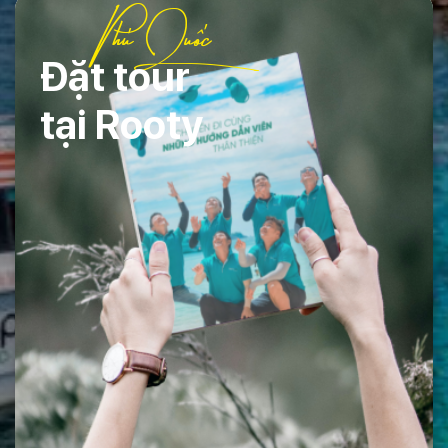
Phú Quốc
Đặt tour
tại Rooty