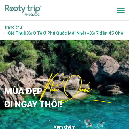
Trang chủ
Giá Thuê Xe Ô Tô Ở Phú Quốc Mới Nhất – Xe 7 đến 45 Chỗ
Phú Quốc
MÙA ĐẸP
ĐI NGAY THÔI!
Xem thêm