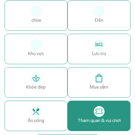
chùa
Đền
Khu vực
Lưu trú
Khỏe đẹp
Mua sắm
Ăn uống
Tham quan & vui chơi