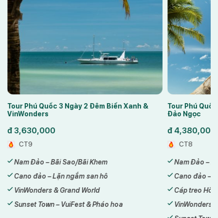
Tour Phú Quốc 3 Ngày 2 Đêm Biển Xanh &
Tour Phú Quốc
VinWonders
Đảo Ngọc
đ
3,630,000
đ
4,380,000
CT9
CT8
Nam Đảo – Bãi Sao/Bãi Khem
Nam Đảo – Bã
Cano đảo – Lặn ngắm san hô
Cano đảo – L
VinWonders & Grand World
Cáp treo Hòn
Sunset Town – VuiFest & Pháo hoa
VinWonders &