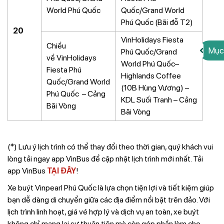
World Phú Quốc
Quốc/Grand World
Phú Quốc (Bãi đỗ T2)
20
VinHolidays Fiesta
Chiều
Mục
Phú Quốc/Grand
về VinHolidays
World Phú Quốc–
Fiesta Phú
Highlands Coffee
Quốc/Grand World
(10B Hùng Vương) –
Phú Quốc – Cảng
KDL Suối Tranh – Cảng
Bãi Vòng
Bãi Vòng
(*) Lưu ý lịch trình có thể thay đổi theo thời gian, quý khách vui
lòng tải ngay app VinBus để cập nhật lịch trình mới nhất. Tải
app VinBus
TẠI ĐÂY
!
Xe buýt Vinpearl Phú Quốc là lựa chọn tiện lợi và tiết kiệm giúp
bạn dễ dàng di chuyển giữa các địa điểm nổi bật trên đảo. Với
lịch trình linh hoạt, giá vé hợp lý và dịch vụ an toàn, xe buýt
không chỉ mang lại sự thuận tiện mà còn góp phần làm cho