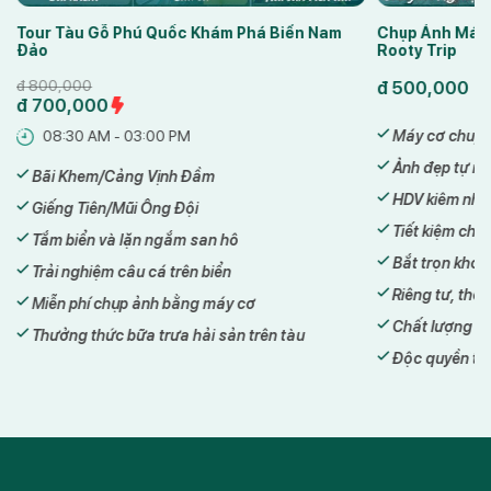
Tour Tàu Gỗ Phú Quốc Khám Phá Biển Nam
Chụp Ảnh Máy
Đảo
Rooty Trip
đ
800,000
đ
500,000
đ
700,000
08:30 AM - 03:00 PM
Máy cơ chuyê
Ảnh đẹp tự nh
Bãi Khem/Cảng Vịnh Đầm
HDV kiêm nhiế
Giếng Tiên/Mũi Ông Đội
Tiết kiệm chi p
Tắm biển và lặn ngắm san hô
Bắt trọn kho
Trải nghiệm câu cá trên biển
Riêng tư, thoả
Miễn phí chụp ảnh bằng máy cơ
Chất lượng h
Thưởng thức bữa trưa hải sản trên tàu
Độc quyền tại