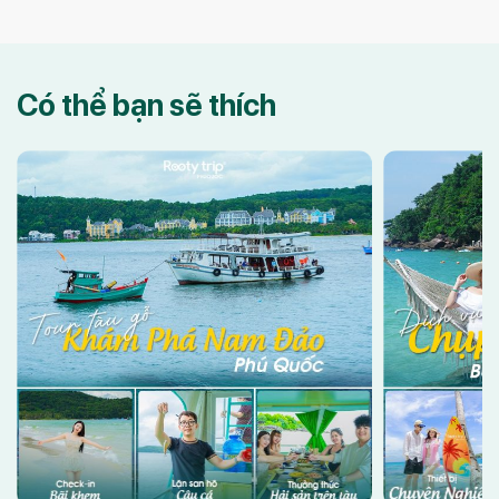
nhưng chưa biết phải bắt đầu từ đâu, thì việc […]
thuật ánh sán
biển Phú Quố
Có thể bạn sẽ thích