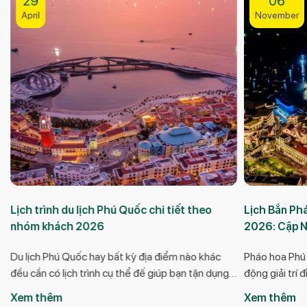
29
06
April
November
g
Lịch trình du lịch Phú Quốc chi tiết theo
Lịch Bắn Ph
nhóm khách 2026
2026: Cập N
Du lịch Phú Quốc hay bất kỳ địa điểm nào khác
Pháo hoa Phú
m
đều cần có lịch trình cụ thể đế giúp bạn tận dụng
động giải trí
tối đa thời gian và có chuyến đi trải nghiệm tốt
đến với hòn Đ
Xem thêm
Xem thêm
hơn. Nếu bạn đang có kế hoạch du lịch Phú Quốc
với những màn