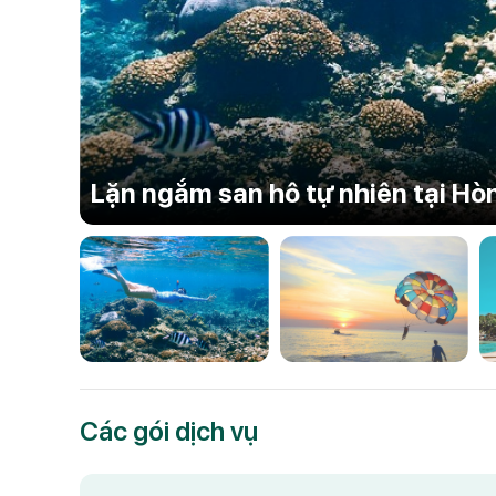
Lặn ngắm san hô tự nhiên tại H
Các gói dịch vụ