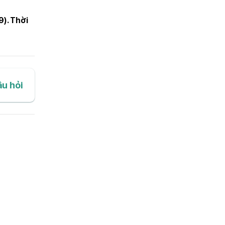
9). Thời
âu hỏi