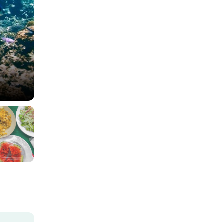
Chơi cano dù kéo tại Hòn Mây Rú