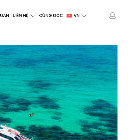
QUAN
LIÊN HỆ
CÙNG ĐỌC
VN