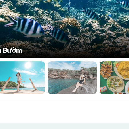
òn Bườm