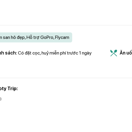
ắm san hô đẹp, Hỗ trợ GoPro, Flycam
nh sách:
Có đặt cọc, huỷ miễn phí trước 1 ngày
Ăn uố
ty Trip:
c