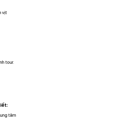
 vịt
nh tour.
iết:
rung tâm