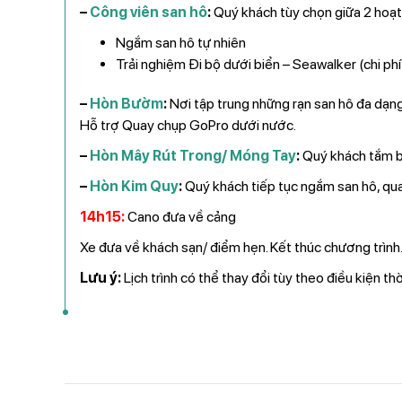
–
Công viên san hô
:
Quý khách tùy chọn giữa 2 hoạt
Ngắm san hô tự nhiên
Trải nghiệm Đi bộ dưới biển – Seawalker (chi phí
–
Hòn Bườm
:
Nơi tập trung những rạn san hô đa dạng
Hỗ trợ Quay chụp GoPro dưới nước.
–
Hòn Mây Rút Trong/ Móng Tay
:
Quý khách tắm bi
–
Hòn Kim Quy
:
Quý khách tiếp tục ngắm san hô, quay
14h15:
Cano đưa về cảng
Xe đưa về khách sạn/ điểm hẹn. Kết thúc chương trình
Lưu ý:
Lịch trình có thể thay đổi tùy theo điều kiện thờ