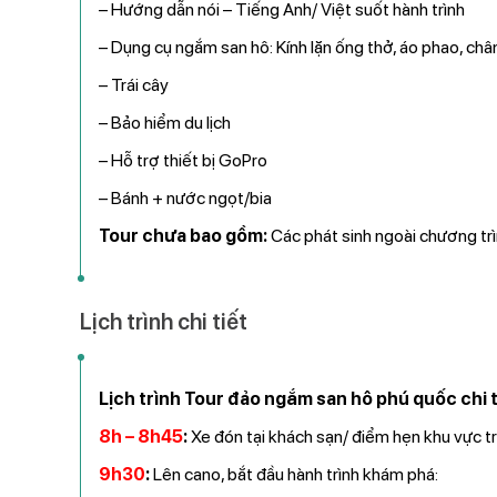
– Hướng dẫn nói – Tiếng Anh/ Việt suốt hành trình
– Dụng cụ ngắm san hô: Kính lặn ống thở, áo phao, chân
– Trái cây
– Bảo hiểm du lịch
– Hỗ trợ thiết bị GoPro
– Bánh + nước ngọt/bia
Tour chưa bao gồm:
Các phát sinh ngoài chương trì
Lịch trình chi tiết
Lịch trình Tour đảo ngắm san hô phú quốc chi t
8h – 8h45
:
Xe đón tại khách sạn/ điểm hẹn khu vực t
9h30
:
Lên cano, bắt đầu hành trình khám phá: