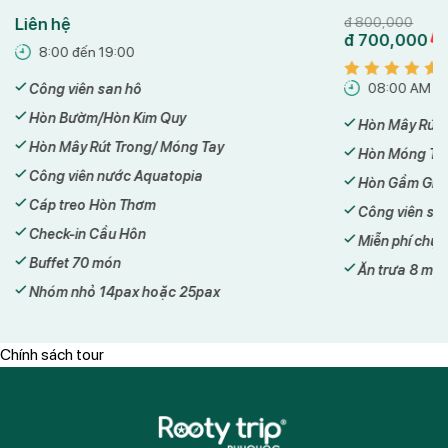
Liên hệ
đ
800,000
đ
700,000
8:00 đến 19:00
08:00 AM -
Công viên san hô
Hòn Bườm/Hòn Kim Quy
Hòn Mây Rút 
Hòn Mây Rút Trong/ Móng Tay
Hòn Móng Ta
Công viên nước Aquatopia
Hòn Gầm Ghì/
Cáp treo Hòn Thơm
Công viên sa
Check-in Cầu Hôn
Miễn phí chụp
Buffet 70 món
Ăn trưa 8 món
Nhóm nhỏ 14pax hoặc 25pax
Chính sách tour