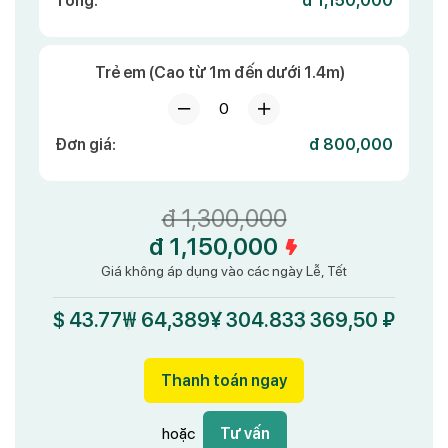
Tổng:
đ 1,150,000
Trẻ em (Cao từ 1m đến dưới 1.4m)
0
Đơn giá:
đ 800,000
đ 1,300,000
đ 1,150,000
Giá không áp dụng vào các ngày Lễ, Tết
$ 43.77
₩ 64,389
¥ 304.83
3 369,50 ₽
Thanh toán ngay
hoặc
Tư vấn