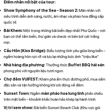
Điểm nhấn nổi bật của tour:
Show Symphony of the Sea – Season 2:
Mãn nhãn với
siêu trình diễn ánh sáng, nước, âm nhạc và pháo hoa đẳng cấp
quốc tế.
Bãi Khem:
Một trong những bãi biển đẹp nhất Phú Quốc – nơi
bạn có thể tắm biển, thư giãn và check-in bên bờ cát trắng
mịn.
Cầu Hôn (Kiss Bridge):
Biểu tượng tình yêu giữa lòng biển –
ngắm hoàng hôn rực rỡ và lưu lại những bức ảnh “triệu like”.
Nhà hàng địa phương:
Thưởng thức
Buffet BBQ hải sản
phong phú với nguyên liệu tươi ngon.
Chợ đêm VUIFEST:
Khám phá ẩm thực đường phố, mua sắm
đặc sản và tận hưởng không khí sôi động về đêm.
Sunset Town:
Ngắm
màn pháo hoa lung linh
phản chiếu
trên mặt biển – khoảnh khắc hoàn hảo khép lại hành trình.
Vị trí xem show:
Bãi biển Sunset Beach Club (Khu vực gói