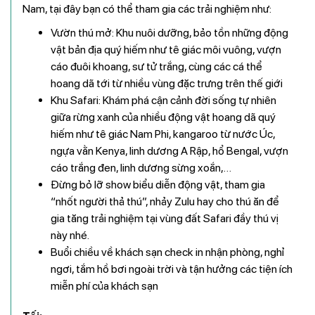
Nam, tại đây bạn có thể tham gia các trải nghiệm như:
Vườn thú mở: Khu nuôi dưỡng, bảo tồn những động
vật bản địa quý hiếm như tê giác môi vuông, vượn
cáo đuôi khoang, sư tử trắng, cùng các cá thể
hoang dã tới từ nhiều vùng đặc trưng trên thế giới
Khu Safari: Khám phá cận cảnh đời sống tự nhiên
giữa rừng xanh của nhiều động vật hoang dã quý
hiếm như tê giác Nam Phi, kangaroo từ nước Úc,
ngựa vằn Kenya, linh dương A Rập, hổ Bengal, vượn
cáo trắng đen, linh dương sừng xoắn,…
Đừng bỏ lỡ show biểu diễn động vật, tham gia
“nhốt người thả thú”, nhảy Zulu hay cho thú ăn để
gia tăng trải nghiệm tại vùng đất Safari đầy thú vị
này nhé.
Buổi chiều về khách sạn check in nhận phòng, nghỉ
ngơi, tắm hồ bơi ngoài trời và tận hưởng các tiện ích
miễn phí của khách sạn