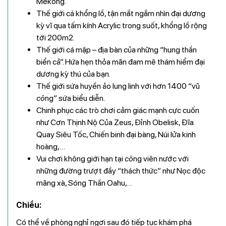
Mekong.
Thế giới cá khổng lồ, tận mắt ngắm nhìn đại dương
kỳ vĩ qua tấm kính Acrylic trong suốt, khổng lồ rộng
tới 200m2.
Thế giới cá mập – địa bàn của những “hung thần
biển cả”. Hứa hẹn thỏa mãn đam mê thám hiểm đại
dương kỳ thú của bạn.
Thế giới sứa huyền ảo lung linh với hơn 1400 “vũ
cô
ng” sứa biểu diễn.
Chinh phục các trò chơi cảm giác mạnh cực cuốn
như Cơn Thịnh Nộ Của Zeus, Đỉnh Obelisk, Đĩa
Quay Siêu Tốc, Chiến binh đại bàng, Núi lửa kinh
hoàng,…
Vui chơi không giới hạn tại
cô
ng viên nước với
những đường trượt đầy “thách thức” như Nọc độc
mãng xà, Sóng Thần Oahu,…
Chiều:
Có thể về phòng nghỉ ngơi sau đó tiếp tục khám phá