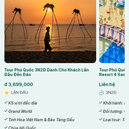
Tour Phú Quốc 3N2Đ Dành Cho Khách Lần
Tour Phú Quốc
Đầu Đến Đảo
Resort 4 Sao
đ
3,699,000
Liên hệ
LẦN ĐẦU
3N2Đ
KS vị trí đắc địa
Khởi hành: Hà
Grand World
Đối tượng: Gi
Tinh Hoa Việt Nam & Bảo Tàng Gấu
Loại tour: Tou
Chùa Hộ Quốc