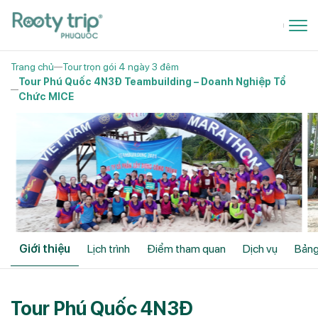
Trang chủ
Tour trọn gói 4 ngày 3 đêm
Tour Phú Quốc 4N3Đ Teambuilding – Doanh Nghiệp Tổ
Chức MICE
Giới thiệu
Lịch trình
Điểm tham quan
Dịch vụ
Bảng
Tour Phú Quốc 4N3Đ