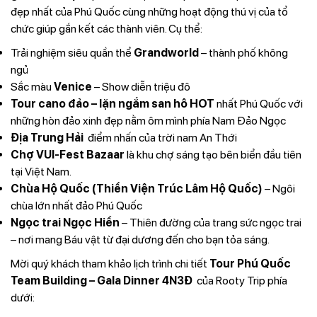
đẹp nhất của Phú Quốc cùng những hoạt động thú vị của tổ
chức giúp gắn kết các thành viên. Cụ thể:
Trải nghiệm siêu quần thể
Grandworld
– thành phố không
ngủ
Sắc màu
Venice
– Show diễn triệu đô
Tour cano đảo – lặn ngắm san hô
HOT
nhất Phú Quốc với
những hòn đảo xinh đẹp nằm ôm mình phía Nam Đảo Ngọc
Địa Trung Hải
điểm nhấn của trời nam An Thới
Chợ VUI-Fest Bazaar
là khu chợ sáng tạo bên biển đầu tiên
tại Việt Nam.
Chùa Hộ Quốc (Thiền Viện Trúc Lâm Hộ Quốc)
– Ngôi
chùa lớn nhất đảo Phú Quốc
Ngọc trai Ngọc Hiền
– Thiên đường của trang sức ngọc trai
– nơi mang Báu vật từ đại dương đến cho bạn tỏa sáng.
Mời quý khách tham khảo lịch trình chi tiết
Tour Phú Quốc
Team Building – Gala Dinner 4N3Đ
của Rooty Trip phía
dưới: