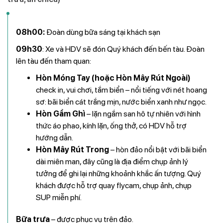
08h00:
Đoàn dùng bữa sáng tại khách sạn
09h30
: Xe và HDV sẽ đón Quý khách đến bến tàu. Đoàn
lên tàu đến tham quan:
Hòn Móng Tay (hoặc Hòn Mây Rút Ngoài)
check in, vui chơi, tắm biển
– nổi tiếng với nét hoang
sơ: bãi biển cát trắng mịn, nước biển xanh như ngọc.
Hòn Gầm Ghì
– lặn ngắm san hô tự nhiên với hình
thức áo phao, kính lặn, ống thở, có HDV hỗ trợ
hướng dẫn.
Hòn Mây Rút Trong
– hòn đảo nổi bật với bãi biển
dài miên man, đây cũng là địa điểm chụp ảnh lý
tưởng để ghi lại những khoảnh khắc ấn tượng. Quý
khách được hỗ trợ quay
flycam, chụp ảnh, chụp
SUP miễn phí
.
Bữa trưa
– được phục vụ trên đảo.