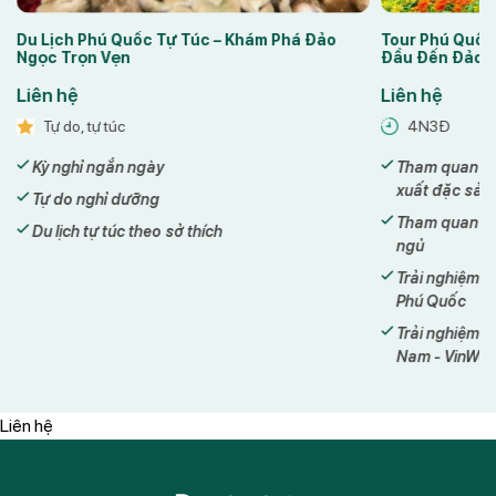
Du Lịch Phú Quốc Tự Túc – Khám Phá Đảo
Tour Phú Quốc
Ngọc Trọn Vẹn
Đầu Đến Đảo
Liên hệ
Liên hệ
Tự do, tự túc
4N3Đ
Kỳ nghỉ ngắn ngày
Tham quan cá
xuất đặc sản
Tự do nghỉ dưỡng
Tham quan Gr
Du lịch tự túc theo sở thích
ngủ
Trải nghiệm 
Phú Quốc
Trải nghiệm C
Nam - VinWo
Liên hệ