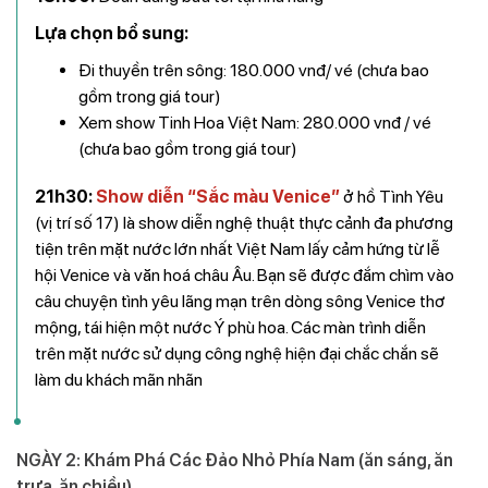
Lựa chọn bổ sung:
Đi thuyền trên sông: 180.000 vnđ/ vé (chưa bao
gồm trong giá tour)
Xem show Tinh Hoa Việt Nam: 280.000 vnđ / vé
(chưa bao gồm trong giá tour)
21h30:
Show diễn “Sắc màu Venice”
ở hồ Tình Yêu
(vị trí số 17) là show diễn nghệ thuật thực cảnh đa phương
tiện trên mặt nước lớn nhất Việt Nam lấy cảm hứng từ lễ
hội Venice và văn hoá châu Âu. Bạn sẽ được đắm chìm vào
câu chuyện tình yêu lãng mạn trên dòng sông Venice thơ
mộng, tái hiện một nước Ý phù hoa. Các màn trình diễn
trên mặt nước sử dụng công nghệ hiện đại chắc chắn sẽ
làm du khách mãn nhãn
NGÀY 2: Khám Phá Các Đảo Nhỏ Phía Nam (ăn sáng, ăn
trưa, ăn chiều)