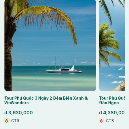
Tour Phú Quốc 3 Ngày 2 Đêm Trải Nghiệm
Tour Phú Q
Đảo Ngọc
đ
3,900,0
đ
4,380,000
CT7
CT8
Nam Đảo –