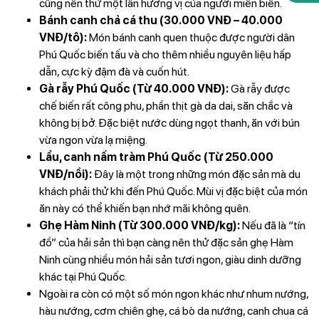
cũng nên thử một lần hương vị của người miền biển.
Bánh canh chả cá thu (30.000 VNĐ – 40.000
VNĐ/tô):
Món bánh canh quen thuộc được người dân
Phú Quốc biến tấu và cho thêm nhiều nguyên liệu hấp
dẫn, cực kỳ đậm đà và cuốn hút.
Gà rẫy Phú Quốc (Từ 40.000 VNĐ):
Gà rẫy được
chế biến rất công phu, phần thịt gà da dai, săn chắc và
không bị bở. Đặc biệt nước dùng ngọt thanh, ăn với bún
vừa ngon vừa lạ miệng.
Lẩu, canh nấm tràm Phú Quốc (Từ 250.000
VNĐ/nồi):
Đây là một trong những món đặc sản mà du
khách phải thử khi đến Phú Quốc. Mùi vị đặc biệt của món
ăn này có thể khiến bạn nhớ mãi không quên.
Ghẹ Hàm Ninh (Từ 300.000 VNĐ/kg):
Nếu đã là “tín
đồ” của hải sản thì bạn càng nên thử đặc sản ghẹ Hàm
Ninh cùng nhiều món hải sản tươi ngon, giàu dinh dưỡng
khác tại Phú Quốc.
Ngoài ra còn có một số món ngon khác như nhum nướng,
hàu nướng, cơm chiên ghẹ, cá bò da nướng, canh chua cá