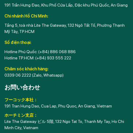
191 Trần Hưng Đạo, Khu Phố Cửa Lấp, Đặc khu Phú Quốc, An Giang
Chi nhánh Hồ Chí Minh:
Tầng 5, toà nhà Lite The Gateway, 132 Ngô Tất Tố, Phường Thạnh
Mỹ Tây, TP.HCM
Số điện thoại:
Hotline Phú Quốc:
(+84) 886 068 886
Hotline TP.HCM:
(+84) 933 555 222
Chăm sóc khách hàng:
0339 06 2222
(Zalo, Whatsapp)
お問い合わせ
フーコック本社：
191 Tran Hung Dao, Cua Lap, Phu Quoc, An Giang, Vietnam
ホーチミン支店：
Lite The Gateway ビル 5階, 132 Ngo Tat To, Thanh My Tay, Ho Chi
Minh City, Vietnam