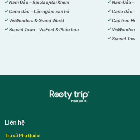
Nam Đảo – Bãi Sao/Bãi Khem
Cáp treo 
Cano đảo – Lặn ngắm san hô
Aquatopia 
Cáp treo Hòn Thơm – Aquatopia
VinWonder
VinWonders & Grand World
Sunset To
Sunset Town – Cầu Hôn
Liên hệ
Trụ sở Phú Quốc: