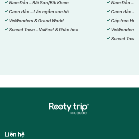
Nam Đảo – Bãi Sao/Bãi Khem
Nam Đảo – Bã
Cano đảo – Lặn ngắm san hô
Cano đảo – L
VinWonders & Grand World
Cáp treo Hòn
Sunset Town – VuiFest & Pháo hoa
VinWonders &
Sunset Town 
Liên hệ