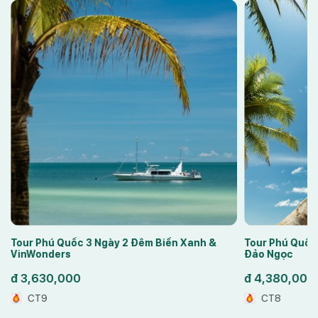
Tour Phú Quốc 3 Ngày 2 Đêm Biển Xanh &
Tour Phú Quốc
VinWonders
Đảo Ngọc
đ
3,630,000
đ
4,380,000
CT9
CT8