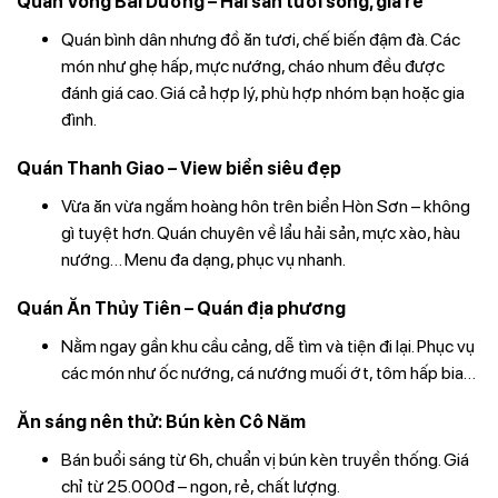
Quán Võng Bãi Dương – Hải sản tươi sống, giá rẻ
Quán bình dân nhưng đồ ăn tươi, chế biến đậm đà. Các
món như ghẹ hấp, mực nướng, cháo nhum đều được
đánh giá cao. Giá cả hợp lý, phù hợp nhóm bạn hoặc gia
đình.
Quán Thanh Giao – View biển siêu đẹp
Vừa ăn vừa ngắm hoàng hôn trên biển Hòn Sơn – không
gì tuyệt hơn. Quán chuyên về lẩu hải sản, mực xào, hàu
nướng… Menu đa dạng, phục vụ nhanh.
Quán Ăn Thủy Tiên – Quán địa phương
Nằm ngay gần khu cầu cảng, dễ tìm và tiện đi lại. Phục vụ
các món như ốc nướng, cá nướng muối ớt, tôm hấp bia…
Ăn sáng nên thử: Bún kèn Cô Năm
Bán buổi sáng từ 6h, chuẩn vị bún kèn truyền thống. Giá
chỉ từ 25.000đ – ngon, rẻ, chất lượng.