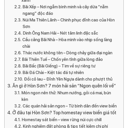
xanh
Bãi Xếp – Nơi ngắm bình minh và cây dừa “nằm
ngang” độc đáo
Núi Ma Thiên Lãnh – Chinh phục đỉnh cao của Hòn
Sơn
Dinh Ông Nam Hải – Nét tâm linh đặc sắc
Cầu cảng Bãi Nhà – Hòa mình vào nhịp sống làng
chài
Thác nước không tên – Dòng chảy giữa đại ngàn
Bãi Thiên Tuế – Chốn yên tĩnh giữa lòng đảo
Bãi Bấc (Bãi Giếng) – Tìm về sự riêng tư
Bãi Đá Chài – Kiệt tác đá tự nhiên
Đồi cỏ lau – Đỉnh Yên Ngựa dành cho phượt thủ
Ăn gì ở Hòn Sơn? 7 món hải sản “Ngon quên lối về”
Món ngon nên thử: Nhum nướng, gỏi cá mai, bún
kèn
Các quán hải sản ngon – Từ bình dân đến view biển
Ở đâu tại Hòn Sơn? Top homestay view biển giá tốt
Homestay sát biển – view rừng núi cực chill
Kinh nghiệm đặt phòng & tips tiết kiệm chi phí