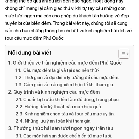
không thể bỏ qua khi du lịch đến đảo ngọc. Hoạt động này
không chỉ mang lại cảm giác thú vị khi tự tay câu những con
mực tươi ngon mà còn cho phép du khách tận hưởng vẻ đẹp
huyền bí của biển đêm. Trong bài viết này, chúng tôi sẽ cung
cấp cho bạn những thông tin chi tiết và kinh nghiệm hữu ích về
tour câu mực đêm Phú Quốc.​
Nội dung bài viết
Giới thiệu về trải nghiệm câu mực đêm Phú Quốc
Câu mực đêm là gì và tại sao nên thử?
Thời gian và địa điểm lý tưởng để câu mực đêm.
Cảm giác và trải nghiệm thực tế khi tham gia.
Quy trình và kinh nghiệm câu mực đêm
Chuẩn bị trước khi lên tàu: đồ dùng, trang phục.
Hướng dẫn kỹ thuật câu mực hiệu quả.
Kinh nghiệm chọn tàu và tour câu mực uy tín.
Những lưu ý an toàn khi tham gia.
Thưởng thức hải sản tươi ngon ngay trên tàu
Các món hải sản được chế biến từ mực tươi.