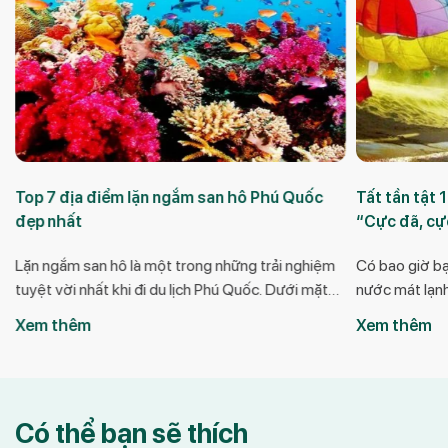
Top 7 địa điểm lặn ngắm san hô Phú Quốc
Tất tần tật 
đẹp nhất
“Cực đã, cự
Lặn ngắm san hô là một trong những trải nghiệm
Có bao giờ b
t
tuyệt vời nhất khi đi du lịch Phú Quốc. Dưới mặt
nước mát lạn
nước trong xanh, thế giới san hô đầy màu sắc với
dưới đôi chân
Xem thêm
Xem thêm
hình dáng độc đáo đang chờ đón bạn. Sau đây,
thành hiện th
hãy để Rooty Trip mang đến bạn top 7 địa điểm
địa điểm du lị
cực hot […]
mình, […]
Có thể bạn sẽ thích