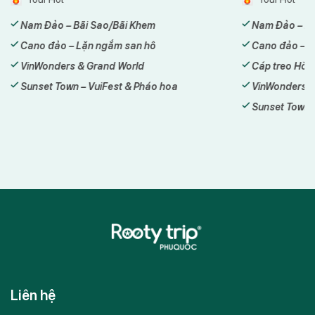
Nam Đảo – Bãi Sao/Bãi Khem
Nam Đảo – Bã
Cano đảo – Lặn ngắm san hô
Cano đảo – L
VinWonders & Grand World
Cáp treo Hòn
Sunset Town – VuiFest & Pháo hoa
VinWonders &
Sunset Town 
Liên hệ