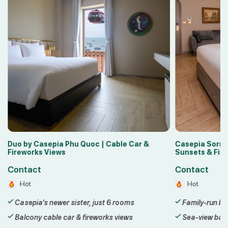
Duo by Casepia Phu Quoc | Cable Car &
Casepia Sorre
Fireworks Views
Sunsets & Fir
Contact
Contact
Hot
Hot
Casepia's newer sister, just 6 rooms
Family-run bo
Balcony cable car & fireworks views
Sea-view balc