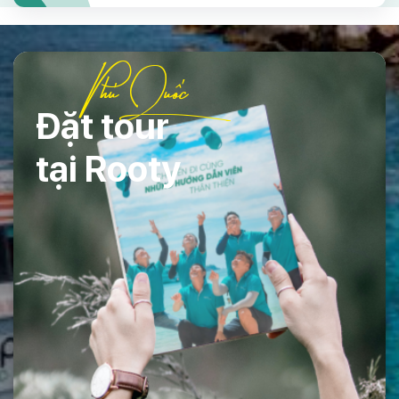
Phú Quốc
Đặt tour
tại Rooty