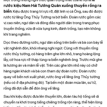
rước kiệu Nam Hải Tướng Quân xuống thuyền rồng ra
biển
. Kiệu được trang trí rực rỡ, đặt linh vị cá Ông, sau đó được
rước từ lăng Ông Thủy Tướng ra bờ biển. Đoàn rước gồm các
vị cao niên, ngư dân và đông đảo người dân trong trang phục
truyền thống, vừa đi vừa tụng kinh, đánh trống, tạo nên không
khí trang nghiêm.
Dọc theo đường rước, ngư dân sống trên biển và bà con bày lễ
vật nghênh đón, khói nhang nghi ngút. Cùng với thuyền rồng
rước thủy tướng, có hàng trăm ghe lớn nhỏ, trang hoàng lộng
lẫy, cờ hoa rực rỡ tháp tùng ra biển nghênh ông. Trước mũi ghe
là hương án và mâm lễ vật. Trên các ghe lớn nhỏ này có chở
hàng ngàn khách và bà con tham dự đoàn rước. Đoàn rước
quay về bến nơi xuất phát, rước ông về lăng ông Thủy tướng
(nếu có ở địa phương đó). Tại bến một đoàn múa lân, sư tử,
rồng đã đợi sẵn để đón ông về lăng.
Sau khi kiệu được đưa lên thuyền lớn, đoàn tàu hộ tống sẽ di
chuyển ra khơi trong tiếng chiêng trống rộn ràng, thể hiện lòng