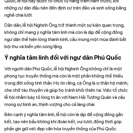
Quốc, lễ hội này được tổ chức từ hàng trăm năm trước, khi
những cư dân đầu tiên đến định cư trên đảo và sinh sống bằng
nghề chài lưới.
Dần dần, lễ hội Nghinh Ông trở thành một sự kiện quan trọng,
không chỉ mang ý nghĩa tâm linh mà còn là dịp để cộng đồng
ngư dân thể hiện lòng thành kính, cầu mong một mùa đánh bắt
bội thu và biển yên sóng lặng.
Ý nghĩa tâm linh đối với ngư dân Phú Quốc
Với người dân Phú Quốc, lễ hội Nghinh Ông không chỉ là một
phong tục truyền thống mà còn là một phần không thể thiếu
trong đời sống tinh thần. Họ tin rằng, cá Ông là vị thần hộ mệnh,
che chở tàu thuyền và giúp họ tránh khỏi thiên tai. Việc tổ chức
lễ hội nhằm bày tỏ lòng tri ân với Nam Hải Tướng Quân và cầu
mong sự bình an, thịnh vượng cho cả làng chài.
Bên cạnh ý nghĩa tâm linh, lễ hội còn là dịp để cộng đồng gắn
kết, tạo nên bầu không khí đoàn kết, vui tươi, đồng thời góp
phần gìn giữ nét đẹp văn hóa truyền thống của Phú Quốc.