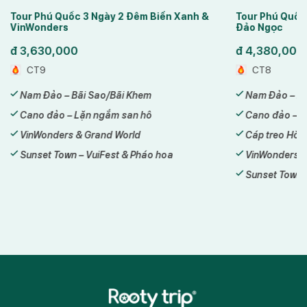
2 Đêm Biển Xanh &
Tour Phú Quốc 3 Ngày 2 Đêm Trải Nghiệ
Đảo Ngọc
đ
4,380,000
CT8
i Khem
Nam Đảo – Bãi Sao/Bãi Khem
san hô
Cano đảo – Lặn ngắm san hô
orld
Cáp treo Hòn Thơm – Aquatopia
 & Pháo hoa
VinWonders & Grand World
Sunset Town – Cầu Hôn