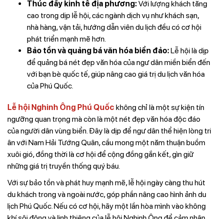
Thúc đẩy kinh tế địa phương:
Với lượng khách tăng
cao trong dịp lễ hội, các ngành dịch vụ như khách sạn,
nhà hàng, vận tải, hướng dẫn viên du lịch đều có cơ hội
phát triển mạnh mẽ hơn.
Bảo tồn và quảng bá văn hóa biển đảo:
Lễ hội là dịp
để quảng bá nét đẹp văn hóa của ngư dân miền biển đến
với bạn bè quốc tế, giúp nâng cao giá trị du lịch văn hóa
của Phú Quốc.
Lễ hội Nghinh Ông Phú Quốc
không chỉ là một sự kiện tín
ngưỡng quan trọng mà còn là một nét đẹp văn hóa độc đáo
của người dân vùng biển. Đây là dịp để ngư dân thể hiện lòng tri
ân với Nam Hải Tướng Quân, cầu mong một năm thuận buồm
xuôi gió, đồng thời là cơ hội để cộng đồng gắn kết, gìn giữ
những giá trị truyền thống quý báu.
Với sự bảo tồn và phát huy mạnh mẽ, lễ hội ngày càng thu hút
du khách trong và ngoài nước, góp phần nâng cao hình ảnh du
lịch Phú Quốc. Nếu có cơ hội, hãy một lần hòa mình vào không
khí sôi động và linh thiêng của lễ hội Nghinh Ông để cảm nhận