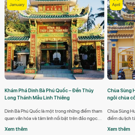
April
Quốc – Đền Thủy
Chùa Sùng Hưng (Chùa Phật) – Tham
Thiêng
ngôi chùa cổ nhất Phú Quốc
 trong những điểm tham
Chùa Sùng Hưng hay Sùng Hưng Cổ Tự là 
ổi bật trên đảo ngọc.
điểm du lịch tâm linh nổi tiếng tại Phú Quố
hánh Mẫu, người được
chùa này thu hút du khách bởi kiến trúc cổ
Xem thêm
 vùng đất Phú Quốc và
cùng bầu không khí thanh bình và đặc biệt g