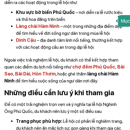
diễn ra các hoạt động trong lễ hội như:
Khu vực bờ biển Phú Quốc
– nơi diễn ra lễ rước kiệu
và thả hoa đăng trên biển.
Mục
Làng chài Hàm Ninh
– một trong những địa điểm đẹp
để tìm hiểu về đời sống ngư dân trong mùa lễ hội.
Dinh Cậu
– địa danh tâm linh nổi tiếng, thường kết hợp
với các hoạt động cầu an trong dịp lễ hội.
Ngoài việc trải nghiệm lễ hội, du khách có thể kết hợp tham
quan các điểm du lịch nổi tiếng như
chợ đêm Phú Quốc
,
Bãi
Sao
,
Bãi Dài
,
Hòn Thơm
, hoặc ghé thăm
làng chài Hàm
Ninh
để tìm hiểu cuộc sống của ngư dân nơi đây.
Những điều cần lưu ý khi tham gia
Để có một trải nghiệm trọn vẹn và ý nghĩa tại lễ hội Nghinh
Ông Phú Quốc, du khách nên lưu ý một số điều sau:
Trang phục phù hợp:
Lễ hội có phần lễ nghiêm trang,
du khách nên ăn mặc lịch sự, gọn gàng khi tham gia các