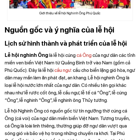
Giới thiệu về lễ hội Nghinh Ông Phú Quốc
Nguồn gốc và ý nghĩa của lễ hội
Lịch sử hình thành và phát triển của lễ hội
Lễ hội nghinh Ông
là lễ hội cúng
cá Ông
của ngư dân các tỉnh
miền ven biển Việt Nam từ Quảng Bình trở vào Nam (gồm cả
Phú Quốc). Đây là lễ hội
cầu ngư
: cầu cho biển lặng gió hòa, ngư
dân may mắn làm ăn phát đạt, an khang. Lễ hội nghinh Ông là
loại lễ hội nước lớn nhất của ngư dân. Có nhiều tên gọi khác
nhau như lễ rước cốt ông, lễ cầu ngư, lễ tế cá “Ông”, lễ cúng
“Ông”, lễ nghinh “Ông”, lễ nghinh ông Thủy tướng.
Lễ hội Nghinh Ông có nguồn gốc từ tín ngưỡng thờ cúng cá
Ông (cá voi) của ngư dân miền biển Việt Nam. Tương truyền,
cá Ông là loài linh thiêng, thường giúp đỡ ngư dân vượt qua
sóng gió và bảo vệ họ trong những chuyến ra khơi. Tại Phú