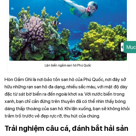
Mục
Lặn biển ngắm san hô Phú Quốc
Hòn Gầm Ghì là nơi bảo tồn san hô của Phú Quốc, nơi đây sở
hữu những rạn san hô đa dạng, nhiều sắc màu, với mật độ dày
đặc từ sát bờ biển ra đến ngoài khơi xa. Với nước biển trong
xanh, bạn chỉ cần đứng trên thuyền đã có thể nhìn thấy bóng
dáng thấp thoáng của san hô. Khi lặn xuống, bạn sẽ không khỏi
trầm trồ trước vẻ đẹp rực rỡ, thu hút của chúng.
Trải nghiệm câu cá, đánh bắt hải sản