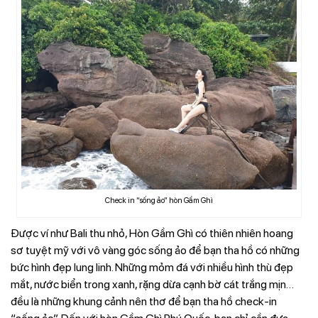
Check in “sống ảo” hòn Gầm Ghì
Được ví như Bali thu nhỏ, Hòn Gầm Ghì có thiên nhiên hoang
sơ tuyệt mỹ với vô vàng góc sống ảo để bạn tha hồ có những
bức hình đẹp lung linh. Những mỏm đá với nhiều hình thù đẹp
mắt, nước biển trong xanh, rặng dừa cạnh bờ cát trắng mịn…
đều là những khung cảnh nên thơ để bạn tha hồ check-in