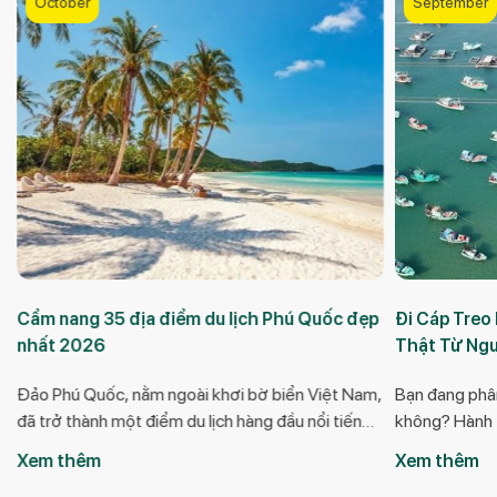
September
March
p
Đi Cáp Treo Hòn Thơm Có Gì? Trải Nghiệm
Biển Phú Quố
Thật Từ Người Đã Đi
nghiệm A-Z
,
Bạn đang phân vân có nên đi cáp treo Hòn Thơm
Phú Quốc là h
không? Hành trình 15 phút bay trên mặt biển
hữu những bãi
nghe thì hấp dẫn, nhưng thực tế trải nghiệm như
xanh như ngọc
Xem thêm
Xem thêm
thế nào? Có chóng mặt không? Cảm giác qua trụ
quyện cùng th