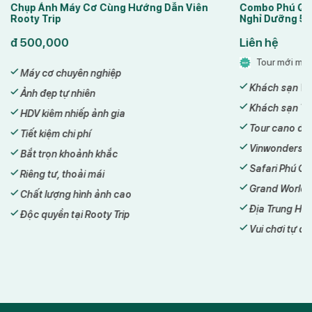
Combo Phú Quốc 4N3Đ Wyndham Grand –
Combo Phú Qu
Nghỉ Dưỡng 5 Sao Bắc Đảo
Pháo Hoa Sun
Liên hệ
đ
2,750,000
Tour mới mùa hè
Tour mới mù
Khách sạn Wyndham Grand
Khách sạn Ti
Khách sạn Times Corner Sorrento
Sunset Town
Tour cano đi đảo
Tour cano đi
Vinwonders Phú Quốc
Vinwonders 
Safari Phú Quốc
Safari Phú Q
Grand World
Grand World
Địa Trung Hải
Vui chơi tự do
Vui chơi tự do