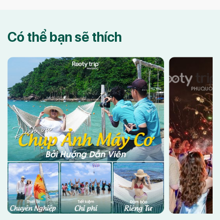
n
cabin cao 174m liệu có đáng sợ? Đi rồi mới biết
điểm đến lý t
Aquatopia có gì chơi? […]
thái, Phú […]
Có thể bạn sẽ thích