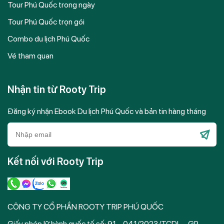
Tour Phú Quốc trong ngày
Tour Phú Quốc trọn gói
Combo du lịch Phú Quốc
Vé tham quan
Nhận tin từ Rooty Trip
Đăng ký nhận Ebook Du lịch Phú Quốc và bản tin hàng tháng
Please
leave
Kết nối với Rooty Trip
this
field
empty.
CÔNG TY CỔ PHẦN ROOTY TRIP PHÚ QUỐC
Giấy phép lữ hành quốc tế số: 91 – 041/2023/TCDL – GP