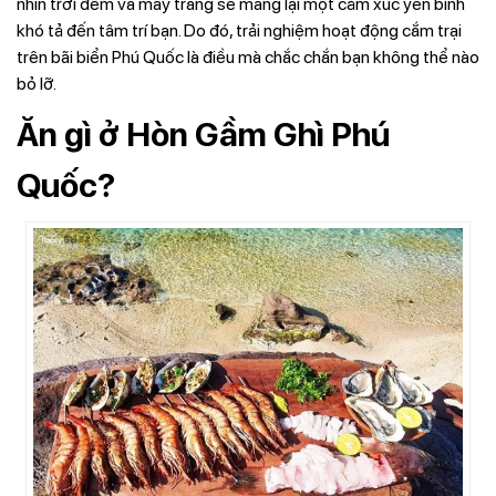
nhìn trời đêm và mây trắng sẽ mang lại một cảm xúc yên bình
khó tả đến tâm trí bạn. Do đó, trải nghiệm hoạt động cắm trại
trên bãi biển Phú Quốc là điều mà chắc chắn bạn không thể nào
bỏ lỡ.
Ăn gì ở Hòn Gầm Ghì Phú
Quốc?