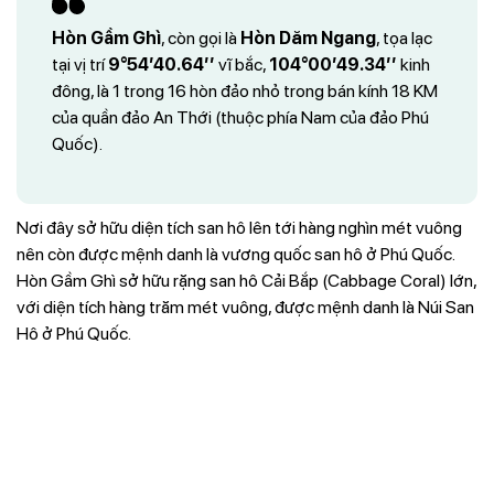
Hòn Gầm Ghì
, còn gọi là
Hòn Dăm Ngang
, tọa lạc
tại vị trí
9°54’40.64’’
vĩ bắc,
104°00’49.34’’
kinh
đông, là 1 trong 16 hòn đảo nhỏ trong bán kính 18 KM
của quần đảo An Thới (thuộc phía Nam của đảo Phú
Quốc).
Nơi đây sở hữu diện tích san hô lên tới hàng nghìn mét vuông
nên còn được mệnh danh là vương quốc san hô ở Phú Quốc.
Hòn Gầm Ghì sở hữu rặng san hô Cải Bắp (Cabbage Coral) lớn,
với diện tích hàng trăm mét vuông, được mệnh danh là Núi San
Hô ở Phú Quốc.