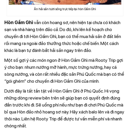
Ăn hải sản tươi sống trực tiếp tại hòn Gầm Ghì
Hòn Gầm Ghì
vẫn còn hoang sơ, nên hiện tại chưa có khách
sạn và nhà hàng trên đảo cả. Do đó, khi lên kế hoạch cho
chuyến đi tới Hòn Gầm Ghì, bạn có thể mua hải sản ở đất liền
rồi mang ra ngoài đảo thưởng thức hoặc chế biến. Một cách
khác là bạn tự đánh bắt hải sản ngay trên đảo.
Một số gợi ý các món ngon ở Hòn Gầm Ghì mà Rooty Trip gợi
ý cho bạn: nhum nướng mỡ hành, mực trứng nướng, hay cá
sòng nướng, và còn rất nhiều đặc sản Phú Quốc mà bạn có thể
“gói ghém” cho chuyến đi Hòn Gầm Ghì của mình.
Dưới đây là tất tần tật về Hòn Gầm Ghì ở Phú Quốc. Hi vọng
những dòng review bên trên sẽ giúp bạn có quyết định đúng
đắn trước khi đi. Sẽ uổng phí nếu như bạn đi chơi Phú Quốc mà
bỉ qua Hòn đảo nhỏ hoang sơ này. Hãy xách balo lên và đi ngay
thôi nào. Liên hệ Rooty Trip để được tư vấn miễn phí và nhanh
chóng nhất.