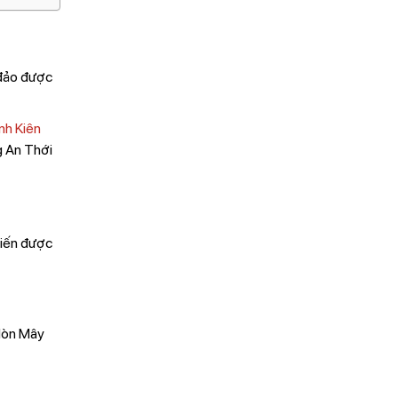
 đảo được
ỉnh Kiên
g An Thới
biến được
“Hòn Mây