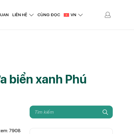
QUAN
LIÊN HỆ
CÙNG ĐỌC
VN
ữa biển xanh Phú
xem: 7908