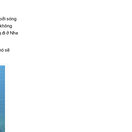
 bởi sóng
 không
g đi ở Nha
nó sẽ