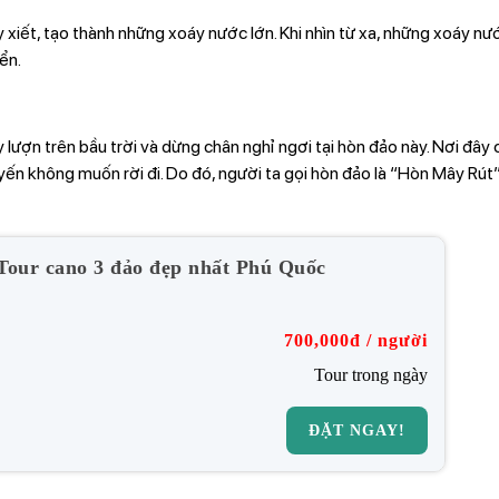
xiết, tạo thành những xoáy nước lớn. Khi nhìn từ xa, những xoáy nư
ển.
 lượn trên bầu trời và dừng chân nghỉ ngơi tại hòn đảo này. Nơi đây
luyến không muốn rời đi. Do đó, người ta gọi hòn đảo là “Hòn Mây Rú
Tour cano 3 đảo đẹp nhất Phú Quốc
700,000đ / người
Tour trong ngày
ĐẶT NGAY!