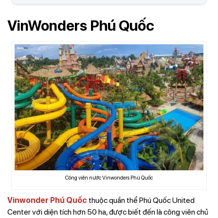
VinWonders Phú Quốc
Công viên nước Vinwonders Phú Quốc
Vinwonder Phú Quốc
thuộc quần thể Phú Quốc United
Center với diện tích hơn 50 ha, được biết đến là công viên chủ