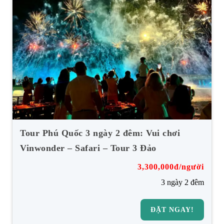
Tour Phú Quốc 3 ngày 2 đêm: Vui chơi
Vinwonder – Safari – Tour 3 Đảo
3,300,000đ/người
3 ngày 2 đêm
ĐẶT NGAY!