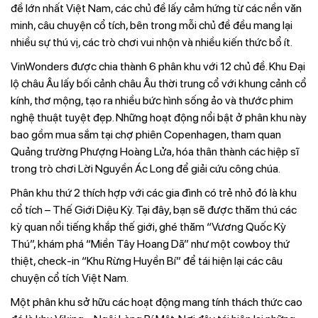
đề lớn nhất Việt Nam, các chủ đề lấy cảm hứng từ các nền văn
minh, câu chuyện cổ tích, bên trong mỗi chủ đề đều mang lại
nhiều sự thú vị, các trò chơi vui nhộn và nhiều kiến thức bổ ít.
VinWonders được chia thành 6 phân khu với 12 chủ đề. Khu Đại
lộ châu Âu lấy bối cảnh châu Âu thời trung cổ với khung cảnh cổ
kính, thơ mộng, tạo ra nhiều bức hình sống ảo và thước phim
nghệ thuật tuyệt đẹp. Những hoạt động nổi bật ở phân khu này
bao gồm mua sắm tại chợ phiên Copenhagen, tham quan
Quảng trường Phượng Hoàng Lửa, hóa thân thành các hiệp sĩ
trong trò chơi Lời Nguyền Ác Long để giải cứu công chúa.
Phân khu thứ 2 thích hợp với các gia đình có trẻ nhỏ đó là khu
cổ tích – Thế Giới Diệu Kỳ. Tại đây, bạn sẽ được thăm thú các
kỳ quan nổi tiếng khắp thế giới, ghé thăm “Vương Quốc Kỳ
Thú”, khám phá “Miền Tây Hoang Dã” như một cowboy thứ
thiệt, check-in “Khu Rừng Huyền Bí” để tái hiện lại các câu
chuyện cổ tích Việt Nam.
Một phân khu sở hữu các hoạt động mang tính thách thức cao