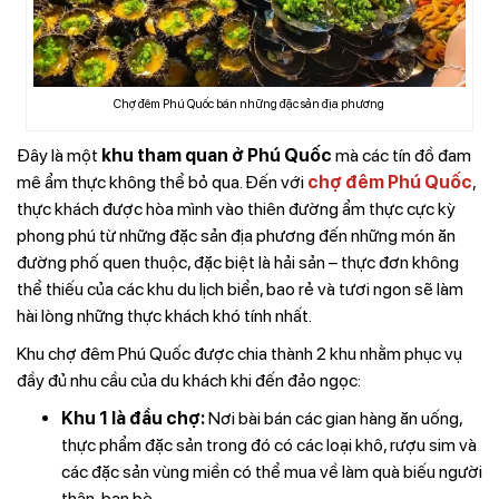
Chợ đêm Phú Quốc bán những đặc sản địa phương
Đây là một
khu tham quan ở Phú Quốc
mà các tín đồ đam
mê ẩm thực không thể bỏ qua. Đến với
chợ đêm Phú Quốc
,
thực khách được hòa mình vào thiên đường ẩm thực cực kỳ
phong phú từ những đặc sản địa phương đến những món ăn
đường phố quen thuộc, đặc biệt là hải sản – thực đơn không
thể thiếu của các khu du lịch biển, bao rẻ và tươi ngon sẽ làm
hài lòng những thực khách khó tính nhất.
Khu chợ đêm Phú Quốc được chia thành 2 khu nhằm phục vụ
đầy đủ nhu cầu của du khách khi đến đảo ngọc:
Khu 1 là đầu chợ:
Nơi bài bán các gian hàng ăn uống,
thực phẩm đặc sản trong đó có các loại khô, rượu sim và
các đặc sản vùng miền có thể mua về làm quà biếu người
thân, bạn bè.