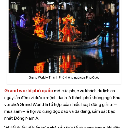
Grand World – Thành Phố không ngủ của Phú Quốc
Grand world phú quốc
mở cửa phục vụ khách du lịch cả
ngày lẫn đêm vì được mệnh danh là thành phố không ngủ. Khu
vui chơi Grand World là tổ hợp của nhiều hoạt động giải trí –
mua sắm – lễ hội vô cùng độc đáo và đa dạng, sầm uất bậc
nhất Đông Nam Á.
Với lối thiết kế kiến trúc châu Âu tinh tế và sang trọng, khi đến