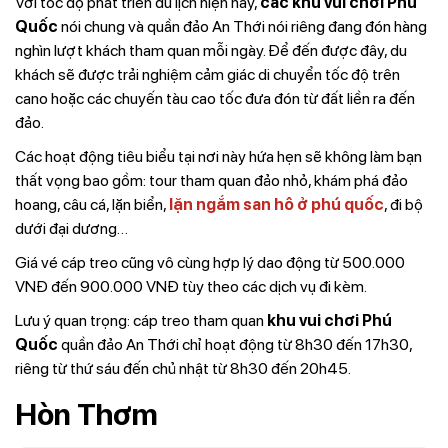
Với tốc độ phát triển du lịch hiện nay,
các khu vui chơi Phú
Quốc
nói chung và quần đảo An Thới nói riêng đang đón hàng
nghìn lượt khách tham quan mỗi ngày. Để đến được đây, du
khách sẽ được trải nghiệm cảm giác di chuyển tốc độ trên
cano hoặc các chuyến tàu cao tốc đưa đón từ đất liền ra đến
đảo.
Các hoạt động tiêu biểu tại nơi này hứa hẹn sẽ không làm bạn
thất vọng bao gồm: tour tham quan đảo nhỏ, khám phá đảo
hoang, câu cá, lặn biển,
lặn ngắm san hô ở phú quốc
, đi bộ
dưới đại dương…
Giá vé cáp treo cũng vô cùng hợp lý dao động từ 500.000
VNĐ đến 900.000 VNĐ tùy theo các dịch vụ đi kèm.
Lưu ý quan trọng: cáp treo tham quan
khu vui chơi Phú
Quốc
quần đảo An Thới chỉ hoạt động từ 8h30 đến 17h30,
riêng từ thứ sáu đến chủ nhật từ 8h30 đến 20h45.
Hòn Thơm