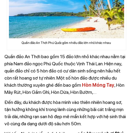
Quần đảo An Thới Phú Quốc gồm nhiều đảo lớn nhỏ khác nhau
Quần đảo An Thới bao gồm 15 đảo lớn nhỏ khác nhau nằm tại
phía Nam đảo ngọc Phú Quốc thuộc Vịnh Thái Lan. Hiện nay,
quần đảo chỉ có 5 hòn đảo có cư dân sinh sống nên hầu hết
còn rất hoang sơ tự nhiên. Một số hòn đảo được nhiều du
khách thường xuyên ghé đến bao gồm
Hòn Móng Tay
, Hòn
Mây Rút, Hòn Gầm Ghì, Hòn Dừa, Hòn Bườm,…
Đến đây, du khách được hòa mình vào thiên nhiên hoang sơ,
tận hưởng không khí trong lành cùng những bãi cát trắng mịn
trải dài, những rạn san hô đẹp mê mẩn kết hợp với hệ sinh thái
vô cùng đa dạng dưới độ sâu hơn 50m.