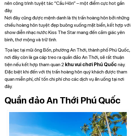
nên công trình tuyệt tác “Cầu Hôn” – một điểm cực hot gần
đây.
Nơi đây cũng được mệnh danh là thị trấn hoàng hôn bởi những
chiều hoàng hôn tuyệt đẹp buông xuống mặt biển, kết hợp với
show diễn nhạc nước Kiss The Star mang đến cảm giác yên
bình, thơ mộng và trữ tình.
Tọa lạc tại mũi ông Bốn, phường An Thới, thành phố Phú Quốc,
nơi đây còn là ga cáp treo ra quần đảo An Thới, sẽ rất thuận
tiện nếu kết hợp tham quan 2
khu vui chơi Phú Quốc
này.
Đặc biệt khi đến với thị trấn hoàng hôn quý khách được tham
quan miễn phí, chỉ tốn chi phí cho các dịch vụ ăn uống tại nơi
đây.
Quần đảo An Thới Phú Quốc