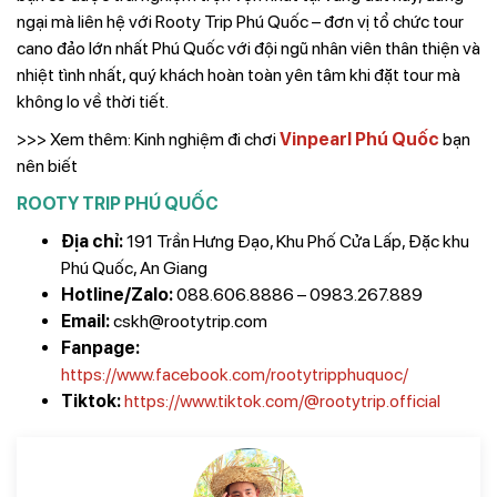
ngại mà liên hệ với Rooty Trip Phú Quốc – đơn vị tổ chức tour
cano đảo lớn nhất Phú Quốc với đội ngũ nhân viên thân thiện và
nhiệt tình nhất, quý khách hoàn toàn yên tâm khi đặt tour mà
không lo về thời tiết.
>>> Xem thêm: Kinh nghiệm đi chơi
Vinpearl Phú Quốc
bạn
nên biết
ROOTY TRIP PHÚ QUỐC
Địa chỉ:
191 Trần Hưng Đạo, Khu Phố Cửa Lấp, Đặc khu
Phú Quốc, An Giang
Hotline/Zalo:
088.606.8886 – 0983.267.889
Email:
cskh@rootytrip.com
Fanpage:
https://www.facebook.com/rootytripphuquoc/
Tiktok:
https://www.tiktok.com/@rootytrip.official