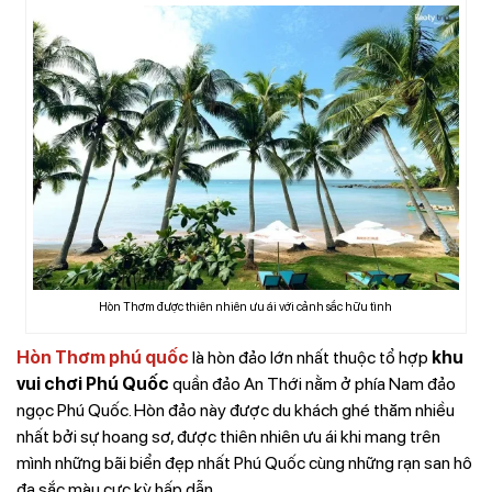
Hòn Thơm được thiên nhiên ưu ái với cảnh sắc hữu tình
Hòn Thơm phú quốc
là hòn đảo lớn nhất thuộc tổ hợp
khu
vui chơi Phú Quốc
quần đảo An Thới nằm ở phía Nam đảo
ngọc Phú Quốc. Hòn đảo này được du khách ghé thăm nhiều
nhất bởi sự hoang sơ, được thiên nhiên ưu ái khi mang trên
mình những bãi biển đẹp nhất Phú Quốc cùng những rạn san hô
đa sắc màu cực kỳ hấp dẫn.