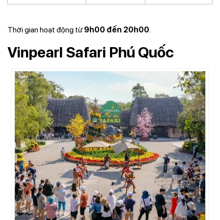
Thời gian hoạt động từ
9h00 đến 20h00
.
Vinpearl Safari Phú Quốc